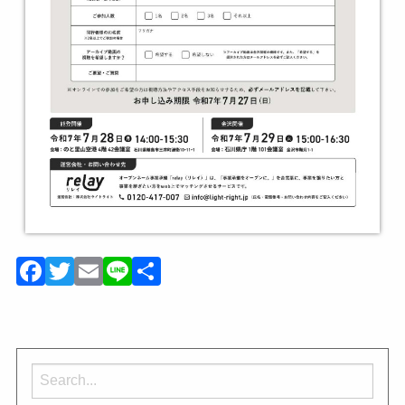
Facebook
Twitter
Email
Line
共
有