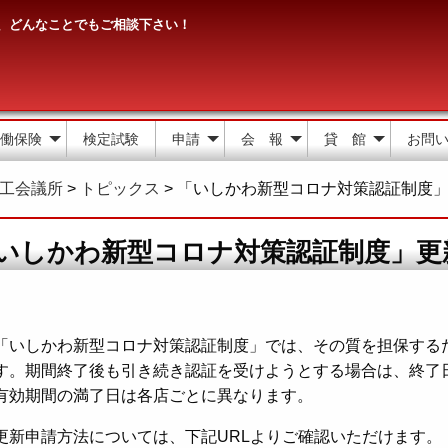
、どんなことでもご相談下さい！
働保険
検定試験
申請
会 報
貸 館
お問
工会議所
>
トピックス
>
「いしかわ新型コロナ対策認証制度
いしかわ新型コロナ対策認証制度」更
「いしかわ新型コロナ対策認証制度」では、その質を担保する
す。期間終了後も引き続き認証を受けようとする場合は、終了
有効期間の満了日は各店ごとに異なります。
更新申請方法については、下記URLよりご確認いただけます。