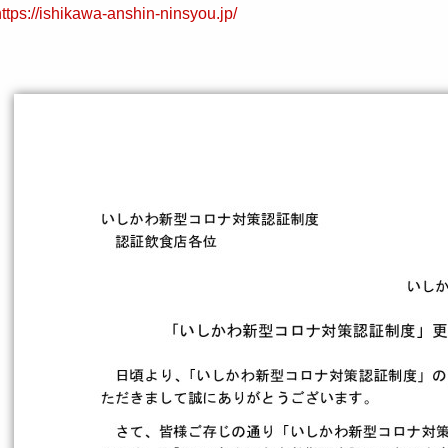
ttps://ishikawa-anshin-ninsyou.jp/