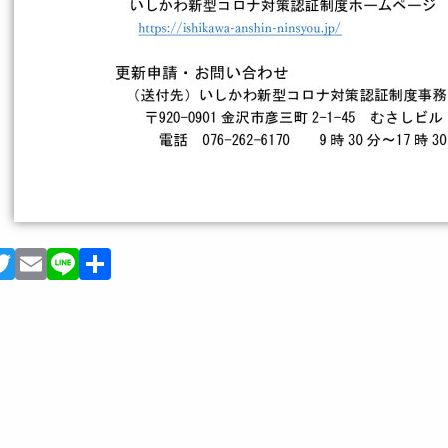
Facebook
Twitter
Email
Line
共
有