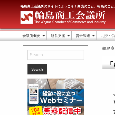
輪島商工会議所のサイトにようこそ！商売のこと、輪島のこと
会議所概要
経営支援
資金調達
共済・労
輪島商
「