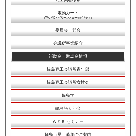
電動カート
（WA-MO・グリーンスローモビリティ）
委員会・部会
会議所事業紹介
補助金・助成金情報
輪島商工会議所青年部
輪島商工会議所女性会
輪島学
輪島語り部会
ＷＥＢ セミナー
輪島百景 募集のご案内