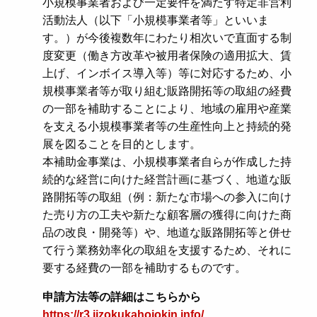
小規模事業者および一定要件を満たす特定非営利
活動法人（以下「小規模事業者等」といいま
す。）が今後複数年にわたり相次いで直面する制
度変更（働き方改革や被用者保険の適用拡大、賃
上げ、インボイス導入等）等に対応するため、小
規模事業者等が取り組む販路開拓等の取組の経費
の一部を補助することにより、地域の雇用や産業
を支える小規模事業者等の生産性向上と持続的発
展を図ることを目的とします。
本補助金事業は、小規模事業者自らが作成した持
続的な経営に向けた経営計画に基づく、地道な販
路開拓等の取組（例：新たな市場への参入に向け
た売り方の工夫や新たな顧客層の獲得に向けた商
品の改良・開発等）や、地道な販路開拓等と併せ
て行う業務効率化の取組を支援するため、それに
要する経費の一部を補助するものです。
申請方法等の詳細はこちらから
https://r3.jizokukahojokin.info/