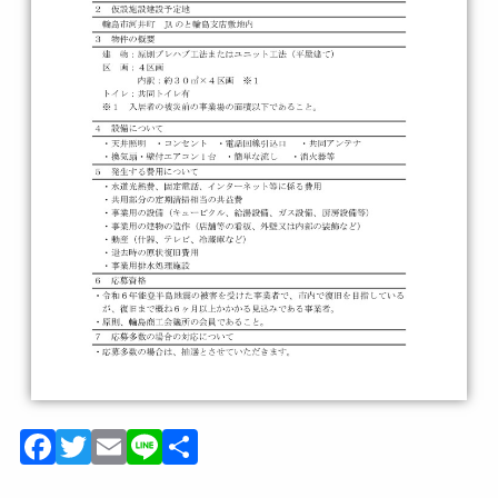
Facebook
Twitter
Email
Line
共
有