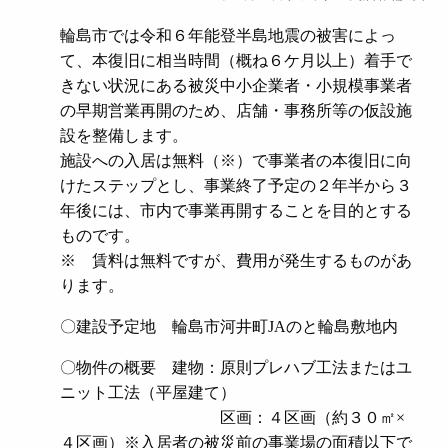
輪島市では令和６年能登半島地震の被害によっ
て、本復旧に相当時間（概ね６ケ月以上）着手で
きない状況にある被災中小企業者・小規模事業者
の早期営業再開のため、店舗・事務所等の仮設施
設を整備します。
施設への入居は無料（※）で事業者の本復旧に向
けたステップとし、事業終了予定の２年半から３
年後には、市内で事業再開することを目的とする
ものです。
※ 賃料は無料ですが、費用が発生するものがあ
ります。
〇建設予定地
輪島市河井町JAのと輪島敷地内
〇物件の概要 建物：原則プレハブ工法またはユ
ニット工法（平屋建て）
区画：４区画（約３０㎡×
４区画）※入居者の被災前の事業場の面積以下で