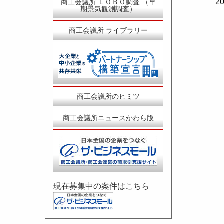
2
商工会議所 ＬＯＢＯ調査 （早
期景気観測調査）
商工会議所 ライブラリー
商工会議所のヒミツ
商工会議所ニュースかわら版
現在募集中の案件はこちら