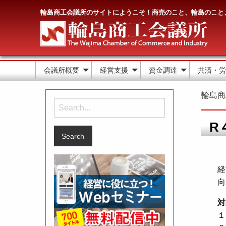
輪島商工会議所のサイトにようこそ！商売のこと、輪島のこと
会議所概要
経営支援
資金調達
共済・労
輪島商
Search
for:
R
経
向
対
１