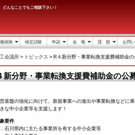
、どんなことでもご相談下さい！
働保険
検定試験
申請
会 報
貸 館
お問
工会議所
>
トピックス
>
R４新分野・事業転換支援費補助金の
４新分野・事業転換支援費補助金の公
営基盤の強化に向けて、新規事業への進出や事業転換などに果
きな中小企業等を支援します！
象要件
．石川県内に主たる事業所を有する中小企業等