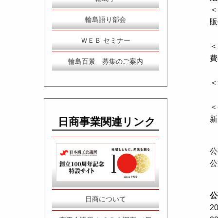
＜
輪島語り部会
販
ＷＥＢ セミナー
＜
費
輪島百景 募集のご案内
＜
＜
新
日商事業関連リンク
公
公
公
日商について
2