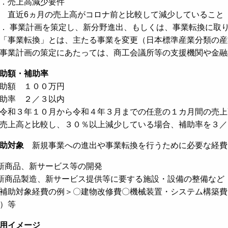
．売上高減少要件
直近6ヵ月の売上高がコロナ前と比較して減少しているこ
． 事業計画を策定し、新分野進出、もしくは、事業転換に取
「事業転換」とは、主たる事業を変更（日本標準産業分類の産
事業計画の策定にあたっては、商工会議所等の支援機関や金融
助額・補助率
助額 １００万円
助率 ２／３以内
令和３年１０月から令和４年３月までの任意の１カ月間の売上
売上高と比較し、３０％以上減少している場合、補助率を３／
助対象
新規事業への進出や事業転換を行うために必要な経費
新商品、新サービス等の開発
新商品製造、新サービス提供等に要する施設・設備の整備など
補助対象経費の例＞〇建物改修費〇機械装置・システム構築費
）等
用イメージ