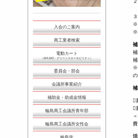
２
３
※
入会のご案内
※
商工業者検索
補
補
電動カート
（WA-MO・グリーンスローモビリティ）
補
※
委員会・部会
の
会議所事業紹介
補
補助金・助成金情報


輪島商工会議所青年部
＜
費
輪島商工会議所女性会
活
輪島学