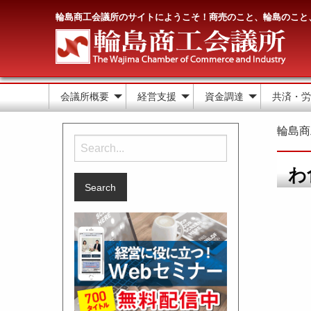
輪島商工会議所のサイトにようこそ！商売のこと、輪島のこと
会議所概要
経営支援
資金調達
共済・労
輪島商
Search
for:
わ