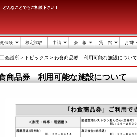
、どんなことでもご相談下さい！
働保険
検定試験
申請
会 報
貸 館
お問
工会議所
>
トピックス
>
わ食商品券 利用可能な施設につい
食商品券 利用可能な施設について