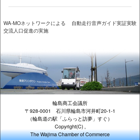
投
WA-MOネットワークによる
自動走行音声ガイド実証実験
交流人口促進の実施
稿
ナ
ビ
ゲ
ー
シ
ョ
ン
輪島商工会議所
〒928-0001 石川県輪島市河井町20-1-1
（輪島道の駅「ふらっと訪夢」すぐ）
Copyright(C) ,
The Wajima Chamber of Commerce