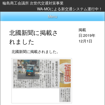
Skip
輪島商工会議所 次世代交通対策事業
to
WA-MOによる新交通システム運行中！
content
Menu
掲載
北國新聞に掲載さ
日:2019年
れました
12月1日
北國新聞に掲載されました。